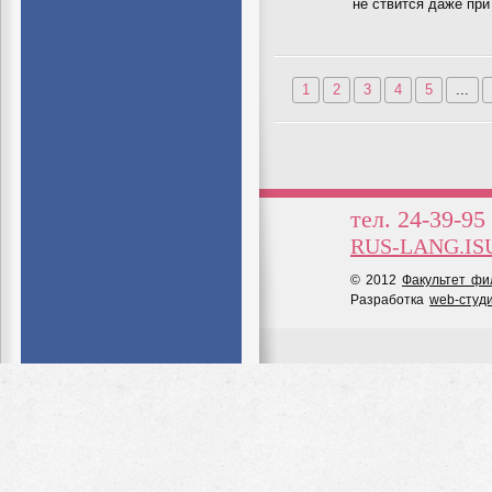
не ствится даже при
1
2
3
4
5
...
тел. 24-39-95
RUS-LANG.IS
© 2012
Факультет фи
Разработка
web-студ