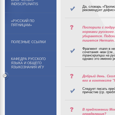
INDISCIPLINATIS
Да, словарь «Пропис
рекомендует дефисн
«РУССКИЙ ПО
ПЯТНИЦАМ»
Поспорили с подру
нормами русского 
убираются. Подск
пишется Hermann.
ПОЛЕЗНЫЕ ССЫЛКИ
Фрагмент
-mann
в не
сочетания
-ман
(см.,
транскрипции на ру
однако это именно р
КАФЕДРА РУССКОГО
ЯЗЫКА И ОБЩЕГО
ЯЗЫКОЗНАНИЯ ИГУ
Добрый день. Скол
его в контексте "
Следует писать
пре
причастие (ср.
предл
В предложении Мо
определения?