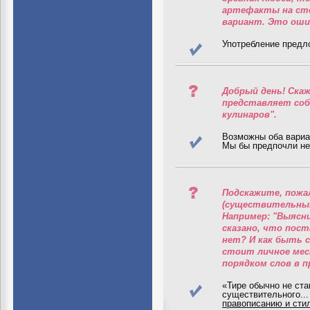
артефакты на сто
вариант. Это оши
Употребление предл
Добрый день! Ска
представляет собо
кулинаров".
Возможны оба вариа
Мы бы предпочли не
Подскажите, пожа
(существительным
Например: "Выясни
сказано, что пост
нет? И как быть 
стоит личное ме
порядком слов в п
«Тире обычно не ст
существительного..
правописанию и сти