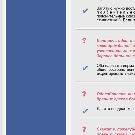
Запятую нужно пост
п о я с н и т е л ь
пояснительные сою
стилистике»
). Если 
Если речь идет о 
месторождении" и
узкоспециальных 
Заранее большое с
Оба варианта норма
общепространственно
акцентировать вним
Обособляется ли о
древних греков бо
Да, это вводная ко
Cкажите, пожалуйс
древних людей, то