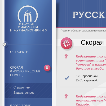
Главная
\
Скорая филологическая п
Скорая
О ПРОЕКТЕ
Подскажите, пожал
сочетаниях типа "
"человек" в назван
СКОРАЯ
большое спасибо.
ФИЛОЛОГИЧЕСКАЯ
ПОМОЩЬ
1) С прописной.
2) Со строчной.
Справочник
Задать вопрос
Подскажите, пожа
прилагательные "
Спасибо.
БЛОГ VERBIS