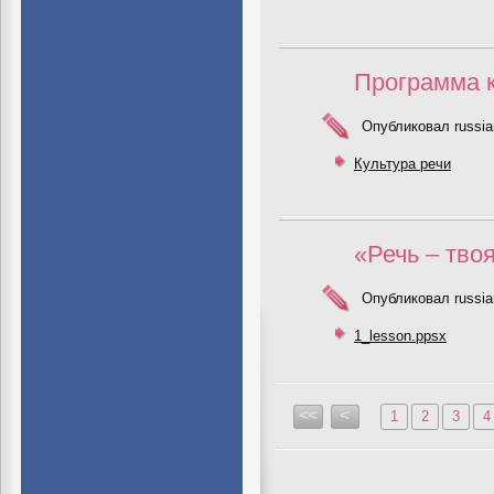
Программа 
Опубликовал russia
Культура речи
«Речь – твоя
Опубликовал russia
1_lesson.ppsx
<<
<
1
2
3
4