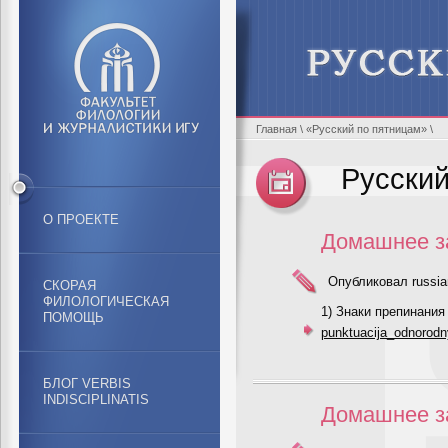
Главная
\
«Русский по пятницам»
\
Русский
О ПРОЕКТЕ
Домашнее за
Опубликовал russia
СКОРАЯ
ФИЛОЛОГИЧЕСКАЯ
1) Знаки препинания
ПОМОЩЬ
punktuacija_odnorodn
БЛОГ VERBIS
INDISCIPLINATIS
Домашнее за