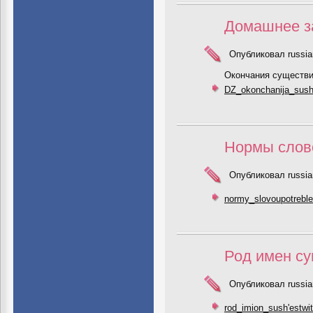
Домашнее за
Опубликовал russia
Окончания существи
DZ_okonchanija_sush
Нормы слов
Опубликовал russia
normy_slovoupotreble
Род имен с
Опубликовал russia
rod_imion_sush'estwit